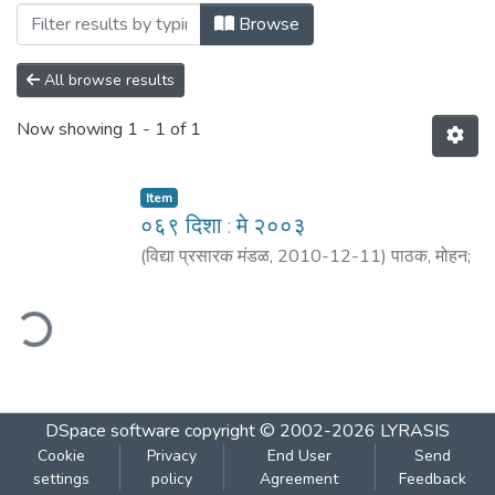
Browsing ०६९ दिशा : मे २००३ by Author "मोहीत
Browse
All browse results
Now showing
1 - 1 of 1
Item
०६९ दिशा : मे २००३
(
विद्या प्रसारक मंडळ
,
2010-12-11
)
पाठक, मोहन
;
मठ, शं. बा.
;
शिंदे, गीतेश
;
भिडे, आशा
;
गांगल, वैदेही
;
मोहीते,
छाया
;
तडस, पल्लवी
ding...
DSpace software
copyright © 2002-2026
LYRASIS
Cookie
Privacy
End User
Send
settings
policy
Agreement
Feedback