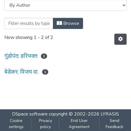
Browsing ११५ वर्ष तेहतिसावे - अंक : पहिला : एप
Browse
Now showing
1 - 2 of 2
गुंडोपंत, हरिभक्त
1
बेडेकर, विजय वा.
1
DSpace software
copyright © 2002-2026
LYRASIS
Cookie
Privacy
End User
Send
settings
policy
Agreement
Feedback