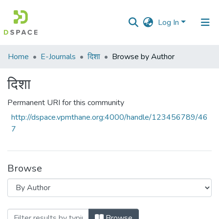
Log In
Communities
Home
E-Journals
दिशा
Browse by Author
&
Collections
दिशा
All of DSpace
Permanent URI for this community
http://dspace.vpmthane.org:4000/handle/123456789/46
7
Browse
Browsing दिशा by Author
Browse