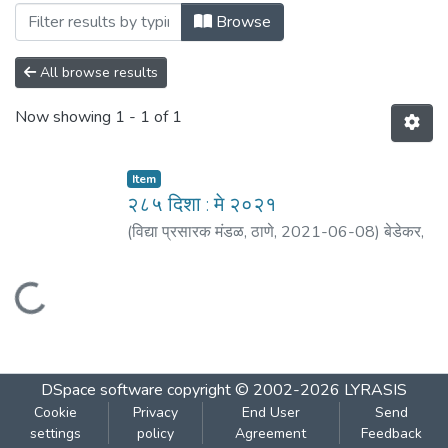
Browsing २८५ दिशा : मे २०२१ by Author "गोळे, 
Browse
All browse results
Now showing
1 - 1 of 1
Item
२८५ दिशा : मे २०२१
(
विद्या प्रसारक मंडळ, ठाणे
,
2021-06-08
)
बेडेकर,
विजय वा.
;
आगरकर, सुधाकर
;
सुसर, श्रीकांत
;
कुलकर्णी,
भाग्यश्री
;
पाठक, प्रमोद
;
गोळे, नरेंद्र
;
वंडलकर, दिलीप
Loading...
नारायण
DSpace software
copyright © 2002-2026
LYRASIS
Cookie
Privacy
End User
Send
settings
policy
Agreement
Feedback