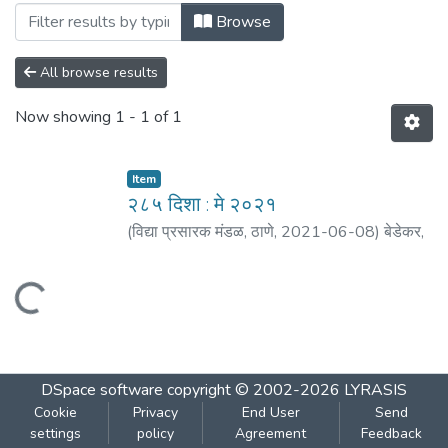
Browsing २८५ दिशा : मे २०२१ by Author "आग
Browse
All browse results
Now showing
1 - 1 of 1
Item
२८५ दिशा : मे २०२१
(
विद्या प्रसारक मंडळ, ठाणे
,
2021-06-08
)
बेडेकर,
विजय वा.
;
आगरकर, सुधाकर
;
सुसर, श्रीकांत
;
कुलकर्णी,
भाग्यश्री
;
पाठक, प्रमोद
;
गोळे, नरेंद्र
;
वंडलकर, दिलीप
Loading...
नारायण
DSpace software
copyright © 2002-2026
LYRASIS
Cookie
Privacy
End User
Send
settings
policy
Agreement
Feedback