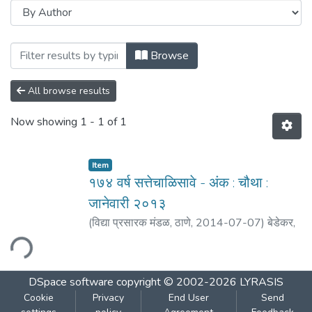
Browsing १७४ वर्ष सत्तेचाळिसावे - अंक : चौथा : 
Browse
All browse results
Now showing
1 - 1 of 1
Item
१७४ वर्ष सत्तेचाळिसावे - अंक : चौथा :
जानेवारी २०१३
(
विद्या प्रसारक मंडळ, ठाणे
,
2014-07-07
)
बेडेकर,
विजय वा.
ading...
DSpace software
copyright © 2002-2026
LYRASIS
Cookie
Privacy
End User
Send